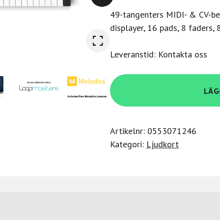
49-tangenters MIDI- & CV-bes
displayer, 16 pads, 8 faders, 
Leveranstid: Kontakta oss
Novation
LÄG
RNO
49SLMK3
SL
Artikelnr:
0553071246
MKIII
Kategori:
Ljudkort
mängd