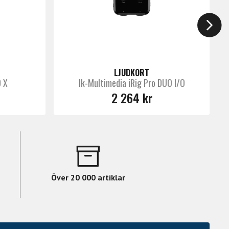
LJUDKORT
D X
Ik-Multimedia iRig Pro DUO I/O
2 264 kr
Över 20 000 artiklar