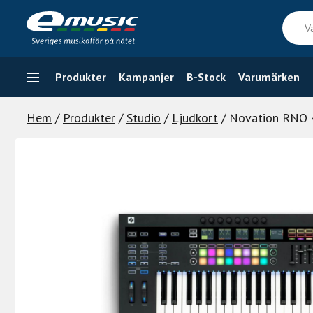
Skip
Vad
to
söker
content
du
efter
Produkter
Kampanjer
B-Stock
Varumärken
Hem
/
Produkter
/
Studio
/
Ljudkort
/ Novation RNO 