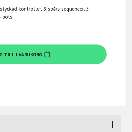
tyckad kontroller, 8-spårs sequencer, 5
8 pots
G TILL I VARUKORG