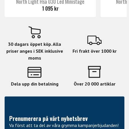
North Light Hsa 030 Led Ministage
North 
1 095 kr
30 dagars öppet köp. Alla
priser anges i SEK inklusive
Fri frakt över 1000 kr
moms
Dela upp din betalning
Över 20 000 artiklar
Prenumerera på vårt nyhetsbrev
Va först att ta del av våra grymma kampanjerbjudanden!