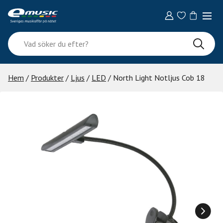
Skip
to
content
Vad
söker
du
efter?
Hem
/
Produkter
/
Ljus
/
LED
/ North Light Notljus Cob 18