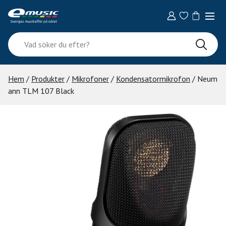
Skip
to
content
Vad
söker
du
efter?
Hem
/
Produkter
/
Mikrofoner
/
Kondensatormikrofon
/ Neum
ann TLM 107 Black