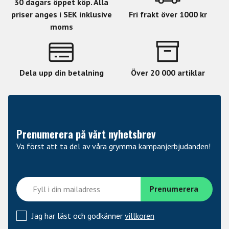
30 dagars öppet köp. Alla
Damping pad: -6dB (147dB SPL) och -12dB (153dB
priser anges i SEK inklusive
Fri frakt över 1000 kr
SPL)
moms
3-pin XLR-kontakt
Dimensioner 64 x 145 mm
Vikt: 445 g
Dela upp din betalning
Över 20 000 artiklar
Prenumerera på vårt nyhetsbrev
Va först att ta del av våra grymma kampanjerbjudanden!
Jag har läst och godkänner
villkoren