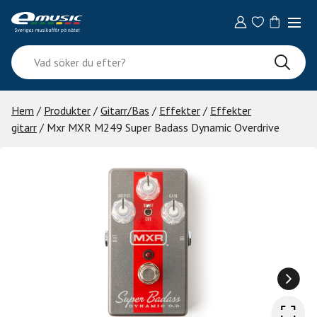
Skip
to
content
Vad
söker
du
efter?
Hem
/
Produkter
/
Gitarr/Bas
/
Effekter
/
Effekter
gitarr
/ Mxr MXR M249 Super Badass Dynamic Overdrive