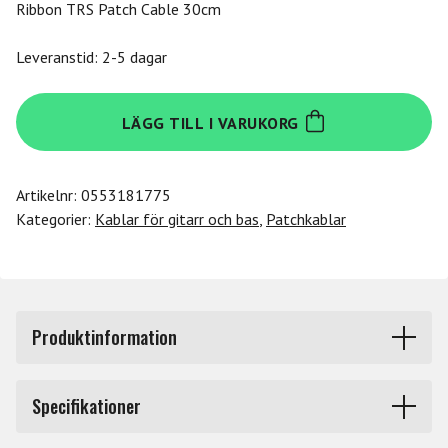
Ribbon TRS Patch Cable 30cm
Leveranstid: 2-5 dagar
Mxr
LÄGG TILL I VARUKORG
DCISTR1RR
Ribbon
TRS
Artikelnr:
0553181775
Patch
Kategorier:
Kablar för gitarr och bas
,
Patchkablar
Cable
30cm
mängd
Produktinformation
MXR Ribbon Patch Cables är smala och supertysta med
Specifikationer
smala metallkontakter för att ta upp så lite plats som
möjligt mellan pedalerna. MXR Ribbon Patch Cables är