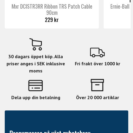
I
Mxr DCISTR3RR Ribbon TRS Patch Cable
Ernie-Ball
90cm
229 kr
30 dagars öppet köp. Alla
priser anges i SEK inklusive
Fri frakt över 1000 kr
moms
Dela upp din betalning
Över 20 000 artiklar
Prenumerera på vårt nyhetsbrev