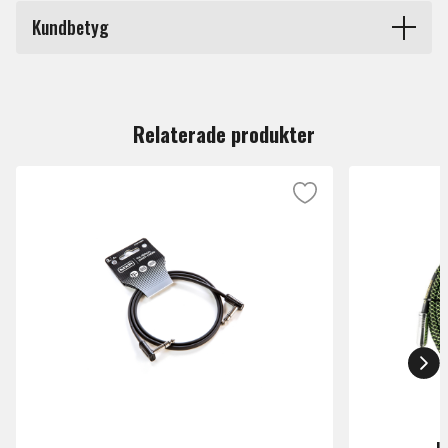
Längd
0 cm – 30 cm
gjorda med syrefri koppar för att skapa en ren och klar
Kundbetyg
signal.
Produkttyp
Patchkablar
Du måste vara inloggad för att lämna en recension.
Märke
Mxr
Relaterade produkter