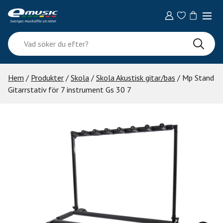
Skip
to
content
Vad
söker
du
efter?
Hem
/
Produkter
/
Skola
/
Skola Akustisk gitar/bas
/ Mp Stand
Gitarrstativ för 7 instrument Gs 30 7