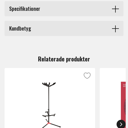
Stativ för, upp till, sju instrument exempelvis gitarrer,
Specifikationer
basar etc. Stadigt och välbyggt stativ av lättmetall. Låt
dina älsklingar stå som de ska - i ett bra stativ. Går att
Produkttyp
Stativ gitarr och bas
fälla ihop och låser sig i öppet läge
Kundbetyg
Märke
Mp Stand
Bredd: 81 cm
Du måste vara inloggad för att lämna en recension.
Höjd: 68 cm
Djup: 53,5 cm
Relaterade produkter