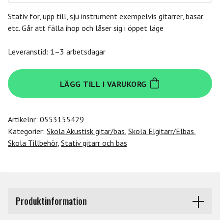
Stativ för, upp till, sju instrument exempelvis gitarrer, basar
etc. Går att fälla ihop och låser sig i öppet läge
Leveranstid: 1–3 arbetsdagar
Mp
LÄGG TILL I VARUKORG
Stand
Gitarrstativ
för
Artikelnr:
0553155429
7
Kategorier:
Skola Akustisk gitar/bas
,
Skola Elgitarr/Elbas
,
instrument
Skola Tillbehör
,
Stativ gitarr och bas
Gs
30
7
mängd
Produktinformation