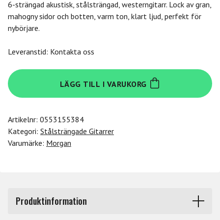
6-strängad akustisk, stålsträngad, westerngitarr. Lock av gran,
mahogny sidor och botten, varm ton, klart ljud, perfekt för
nybörjare.
Leveranstid: Kontakta oss
Morgan
LÄGG TILL I VARUKORG
104
Westerngitarr,
Mahogny,
Artikelnr:
0553155384
Vinröd.
Kategori:
Stålsträngade Gitarrer
mängd
Varumärke:
Morgan
Produktinformation
W 104 WR är en akustisk, stålsträngad, westerngitarr.