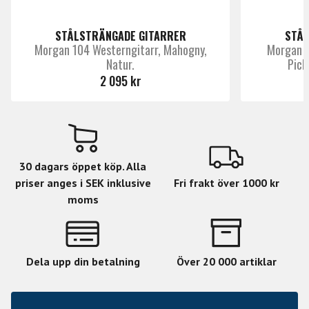
Nej
mikrofon
STÅLSTRÄNGADE GITARRER
STÅL
Morgan 104 Westerngitarr, Mahogny,
Morgan 1
Natur.
Pick
2 095 kr
30 dagars öppet köp. Alla
priser anges i SEK inklusive
Fri frakt över 1000 kr
moms
Dela upp din betalning
Över 20 000 artiklar