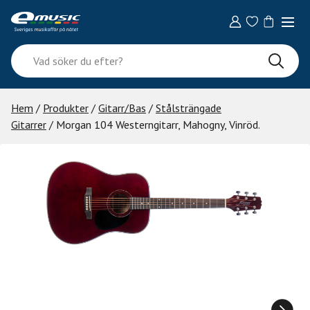
Skip
to
content
Vad
söker
du
efter?
Hem
/
Produkter
/
Gitarr/Bas
/
Stålsträngade
Gitarrer
/ Morgan 104 Westerngitarr, Mahogny, Vinröd.