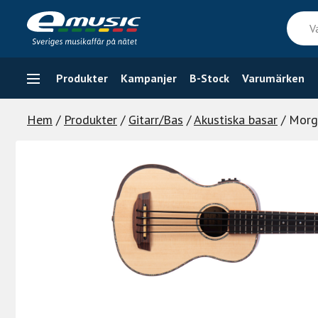
Skip
Vad
to
söker
content
du
efter
Produkter
Kampanjer
B-Stock
Varumärken
Hem
/
Produkter
/
Gitarr/Bas
/
Akustiska basar
/ Morg