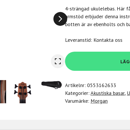
4-strängad ukulelebas. Här f
armstöd erbjuder denna instr
botten är av ebenholts och ba
Leveranstid: Kontakta oss
Morgan
LÄG
Ukulele
BASS
E
Artikelnr:
0553162633
AR
Kategorier:
Akustiska basar
,
U
mängd
Varumärke:
Morgan