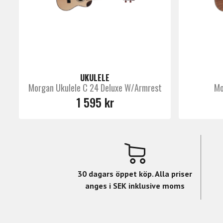
• Material: Solid gran i lock och armstöd
• Sidor och botten: Ebenholts
• Inbyggd preamp: Ja.
UKULELE
Morgan Ukulele C 24 Deluxe W/Armrest
Mo
1 595 kr
30 dagars öppet köp. Alla priser
anges i SEK inklusive moms