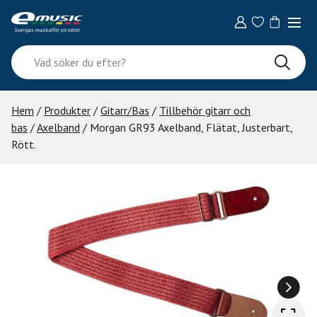
Skip
to
content
Vad
söker
du
efter?
Hem
/
Produkter
/
Gitarr/Bas
/
Tillbehör gitarr och
bas
/
Axelband
/ Morgan GR93 Axelband, Flätat, Justerbart,
Rött.