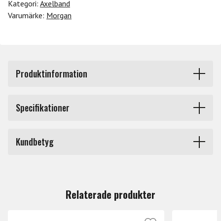
Kategori:
Axelband
Varumärke:
Morgan
Produktinformation
GR502 är ett axelband (gitarrem) som är tillverkat av
Specifikationer
äkta läder i Italien. Med en justerbar längd som sträcker
sig från 104 cm till 136 cm, kan detta axelband enkelt
Produkttyp
Axelband
anpassas för att passa olika behov, bredden på 7,5 cm
Kundbetyg
ger en bra balans mellan stöd och flexibilitet, vilket
Märke
Morgan
minskar trycket på axlarna.
Du måste vara inloggad för att lämna en recension.
Relaterade produkter