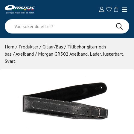
Skip
to
content
Vad
söker
du
efter?
Hem
/
Produkter
/
Gitarr/Bas
/
Tillbehör gitarr och
bas
/
Axelband
/ Morgan GR502 Axelband, Läder, Justerbart,
Svart.