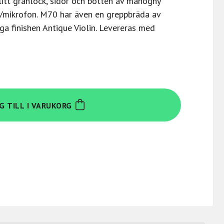
itt granlock, sidor och botten av mahogny
p/mikrofon. M70 har även en greppbräda av
 finishen Antique Violin. Levereras med
G TILL I VARUKORG