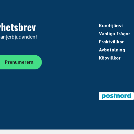
yhetsbrev
Kundtjänst
Vanliga frågor
panjerbjudanden!
Fraktvillkor
Avbetalning
Köpvillkor