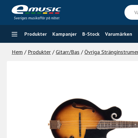
Skip
Vad
to
söker
content
du
efter
Produkter
Kampanjer
B-Stock
Varumärken
Hem
/
Produkter
/
Gitarr/Bas
/
Övriga Stränginstrume