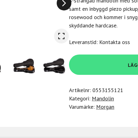
8-strängad mandolin med sol
samt en inbyggd piezo picku
rosewood och kommer i snygga
skyddande hardcase.
Leveranstid: Kontakta oss
Morgan
LÄG
Mandolin
M
70
Artikelnr:
0553155121
E
Kategori:
Mandolin
Av
Varumärke:
Morgan
W/Case
mängd