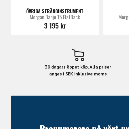
Typ: 5‑strängad banjo
ÖVRIGA STRÄNGINSTRUMENT
Resonator: Mahogny
Morgan Banjo 15 FlatBack
Morga
Rim: Laminerat trä
3 195 kr
Neck
Neck: Mahogny
Fingerboard: Rosenträ
Hardware
30 dagars öppet köp. Alla priser
Hardware: Krom
anges i SEK inklusive moms
Övrigt
Levereras med case
Prenumerera på vårt n