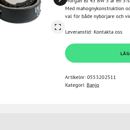
Morgan BJ 45 BW 5 är en 5‑s
Med mahognykonstruktion och 
val för både nybörjare och vi
Leveranstid: Kontakta oss
Morgan
LÄG
Banjo
45
BW
Artikelnr:
0553202511
5
Kategori:
Banjo
M/CASE
mängd