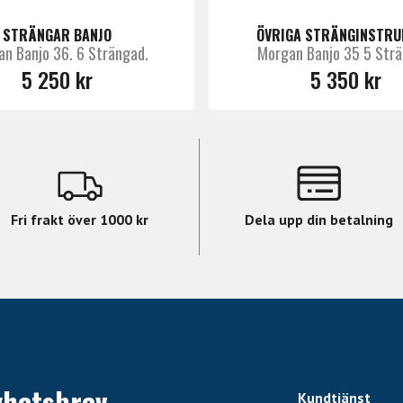
STRÄNGAR BANJO
ÖVRIGA STRÄNGINSTR
n Banjo 36. 6 Strängad.
Morgan Banjo 35 5 Strä
5 250 kr
5 350 kr
Fri frakt över 1000 kr
Dela upp din betalning
yhetsbrev
Kundtjänst