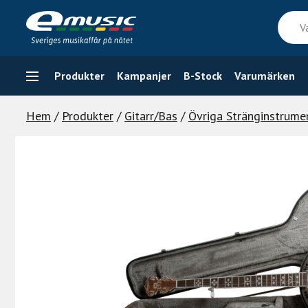
Skip
Vad
to
söker
content
du
efter
Produkter
Kampanjer
B-Stock
Varumärken
Hem
/
Produkter
/
Gitarr/Bas
/
Övriga Stränginstrume