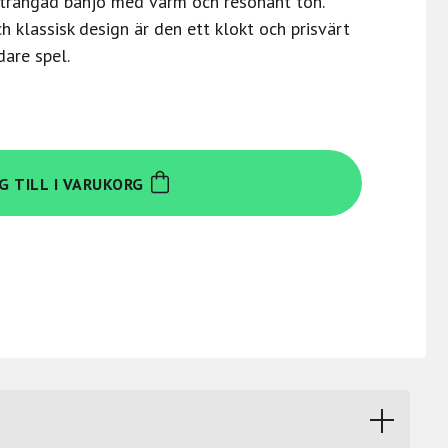
trängad banjo med varm och resonant ton.
klassisk design är den ett klokt och prisvärt
dare spel.
G TILL I VARUKORG