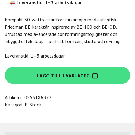
Leveranstid: 1–3 arbetsdagar
2
1
190,00 kr.
995,00 kr.
Kompakt 30-watts gitarrförstärkartopp med autentisk
Friedman BE-karaktär, inspirerad av BE-100 och BE-OD,
utrustad med avancerade tonformningsmöjligheter och
inbyggd effektloop – perfekt för scen, studio och övning.
Leveranstid: 1–3 arbetsdagar
Mini
LÄGG TILL I VARUKORG
Amp
Mini
Amp
Artikelnr:
0553186977
Friedman
Kategori:
B-Stock
BE-
MINI
Head
B-
Stock