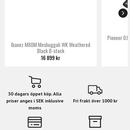
universella strömförsörjningen gör det enkelt att
använda BE Mini Head var du än befinner dig.
Med sin kompakta storlek och lätta vikt är Friedman BE
Mini Head en utmärkt följeslagare för gitarrister som
Pioneer DJ
söker professionell ton i ett portabelt format.
Ibanez M80M Meshuggah WK Weathered
Black B-stock
16 899 kr
30 dagars öppet köp. Alla
priser anges i SEK inklusive
Fri frakt över 1000 kr
moms