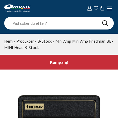
Skip
to
content
Vad
söker
du
efter?
Hem
/
Produkter
/
B-Stock
/ Mini Amp Mini Amp Friedman BE-
MINI Head B-Stock
Kampanj!