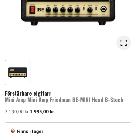
Förstärkare elgitarr
Mini Amp Mini Amp Friedman BE-MINI Head B-Stock
Det
Det
2 190,00
kr
1 995,00
kr
ursprungliga
nuvarande
priset
priset
Finns i lager
var:
är: