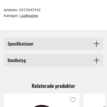
SI
Artikelnr:
0553043342
mängd
Kategori:
Ljudhealing
Specifikationer
Märke
Meinl
Kundbetyg
Du måste vara inloggad för att lämna en recension.
Relaterade produkter