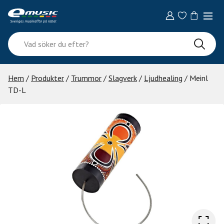
Skip
to
content
Vad
söker
du
efter?
Hem
/
Produkter
/
Trummor
/
Slagverk
/
Ljudhealing
/ Meinl
TD-L