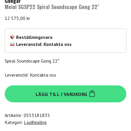
Gongar
Meinl SGSP22 Spiral Soundscape Gong 22″
12 575,00
kr
Beställningsvara
Leveranstid: Kontakta oss
Spiral Soundscape Gong 22″
Leveranstid: Kontakta oss
Meinl
LÄGG TILL I VARUKORG
SGSP22
Spiral
Soundscape
Artikelnr:
0553181835
Gong
Kategori:
Ljudhealing
22"
mängd