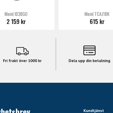
Meinl ID3BGO
Meinl TCAJ1BK
2 159 kr
615 kr
Fri frakt över 1000 kr
Dela upp din betalning
yhetsbrev
Kundtjänst