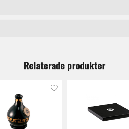
rinväska i Heavy Duty Nylon som passar tamburiner upp til
Väskor för slagverk
Meinl
tt lämna en recension.
Relaterade produkter