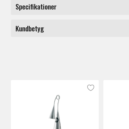
Meinl Tambourine Gigbag 10 "- MSTB. Tambu
Specifikationer
Produkttyp
Kundbetyg
Märke
Du måste vara inloggad för a