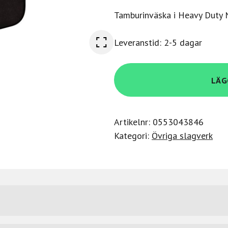
Tamburinväska i Heavy Duty 
Leveranstid: 2-5 dagar
Meinl
LÄG
MSTTB
mängd
Artikelnr:
0553043846
Kategori:
Övriga slagverk