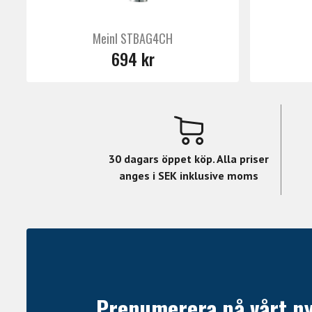
Meinl STBAG4CH
694 kr
30 dagars öppet köp. Alla priser
anges i SEK inklusive moms
Prenumerera på vårt n