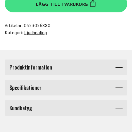
LÄGG TILL I VARUKORG
HPS-
S
mängd
Artikelnr:
0553056880
Kategori:
Ljudhealing
Produktinformation
Meinl Sonic Energy Handpan Stand, HPS-S Black, Small.
Specifikationer
Stativ för handpannorfrån Meinl. Stativet är höj och
Produkttyp
Slagverksstativ
sänkbart och går att justera precis som du vill. Stativet
Kundbetyg
har black chrome-finish.
Märke
Meinl
Du måste vara inloggad för att lämna en recension.