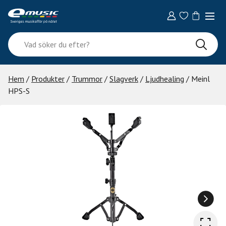
Skip
to
content
Vad
söker
du
efter?
Hem
/
Produkter
/
Trummor
/
Slagverk
/
Ljudhealing
/ Meinl
HPS-S