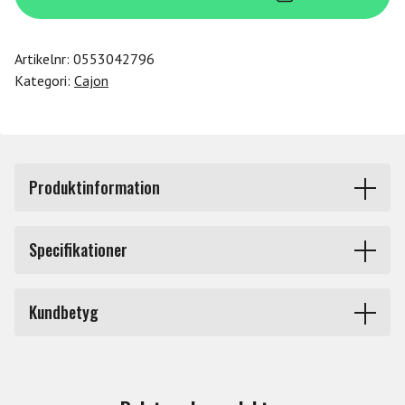
mängd
Artikelnr:
0553042796
Kategori:
Cajon
Produktinformation
Meinl Cajon & Bastrumklubba - CPB1.
Specifikationer
Hammer Head Cajon Bass drum Beater. Cajon
Märke
Meinl
bastrumklubba med hammaraktig design. Spelyta i mjukt
Kundbetyg
skumgummi. Tydligt och mörkt basljud Hammarhuvudet.
Du måste vara inloggad för att lämna en recension.