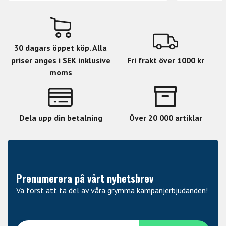
Pitch: High-Mid
Volym: Medium
Sustain: Medium
Vikt: Medium
30 dagars öppet köp. Alla
Finish: Brilliant
priser anges i SEK inklusive
Fri frakt över 1000 kr
Material: B20
moms
Dela upp din betalning
Över 20 000 artiklar
Prenumerera på vårt nyhetsbrev
Va först att ta del av våra grymma kampanjerbjudanden!