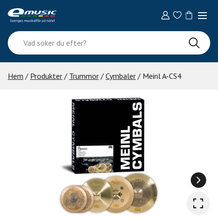
Skip
to
content
Vad
söker
du
efter?
Hem
/
Produkter
/
Trummor
/
Cymbaler
/ Meinl A-CS4