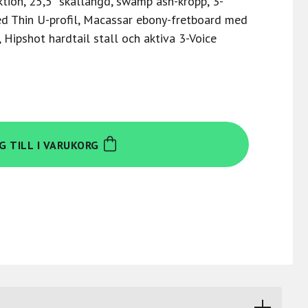
ktion, 25,5” skallängd, swamp ash-kropp, 3-
d Thin U-profil, Macassar ebony-fretboard med
 Hipshot hardtail stall och aktiva 3-Voice
G TILL I VARUKORG