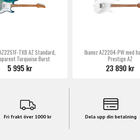
il-stall med string-thru-body-konstruktion för stabil stäm
Coil aktiva humbuckers med tre olika röstlägen, åtkomlig
ilitet från fokuserad klarhet till kraftfull output.
etsinstrument, utvecklat för gitarrister som prioriterar ko
 AZ22S1F-TXB AZ Standard,
Ibanez AZ2204-PW med ha
sparent Turquoise Burst
Prestige AZ
5 995 kr
23 890 kr
Fri frakt över 1000 kr
Dela upp din betalning