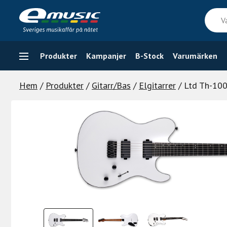
Skip
Vad
to
söker
content
du
efter
Produkter
Kampanjer
B-Stock
Varumärken
Hem
/
Produkter
/
Gitarr/Bas
/
Elgitarrer
/ Ltd Th-10