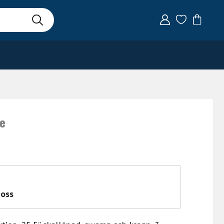
te
 oss