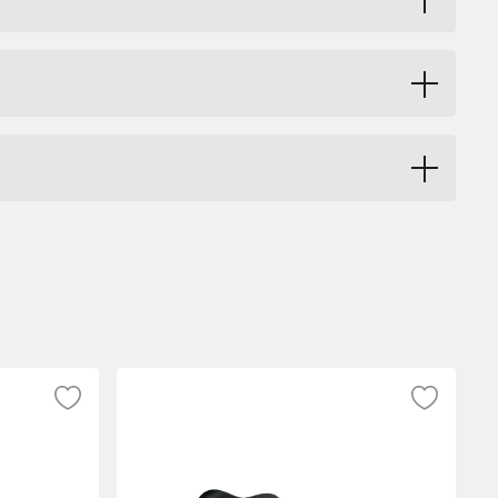
et, tydlig respons och flexibel
h kombinerar traditionell ergonomi med
t strängrespons. Kroppen i swamp ash bidrar
abilitet och konsekvent spelkänsla över
cassar ebony är utrustad med 24 extra-
 tekniskt avancerat spel.