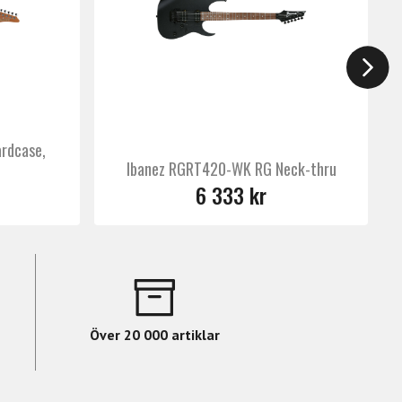
ning och tydlig attack. Elektroniken består
a via push/pull-funktioner på volym- och
ntroll, stabilitet och mångsidighet i
rdcase,
Ibanez RGRT420-WK RG Neck-thru
6 333 kr
Över 20 000 artiklar