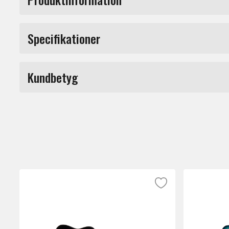
LTD TH-1000
Specifikationer
Märke
Kundbetyg
LTD TH-1000 är en modern elgitarr framtage
ljudformning i både studio- och livesamma
samtida konstruktion och elektronik från
E
Du måste vara inloggad för a
Gitarren är byggd med bolt-on-konstruktion
med en balanserad ton med tydlig separati
hela registret.
Halsen har en Thin U-profil som är anpassa
jumbo band i rostfritt stål, vilket ger lång