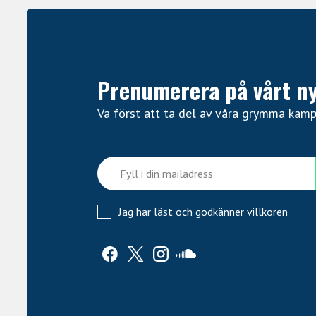
Stall: Hipshot hardtail, string-thru-body
Stallmikrofon: Seymour Duncan Mortal Co
Halsmikrofon: Seymour Duncan Mortal Co
Elektronik: Volym (push/pull) / Ton (push/
Prenumerera på vårt n
Stämskruvar: Låsbar mekanik
Användningsområde: Studio och live
Va först att ta del av våra grymma kam
Jag har läst och godkänner
villkoren