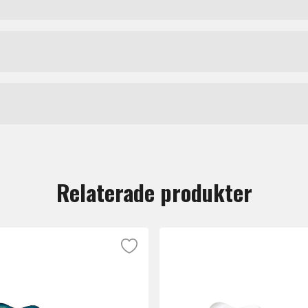
Ltd
n för professionella musiker som kräver hög tillförlitligh
nhang. Modellen bygger på en klassisk T-formad design oc
SP
.
tt lämna en recension.
 och 25,5" skallängd, vilket ger en direkt attack och exak
Relaterade produkter
on, medan den tredelade roasted maple-halsen ger ökad st
d för snabb och kontrollerad spelteknik. Greppbrädan i Ma
 livslängd, exakt intonation och tydlig artikulation även vid