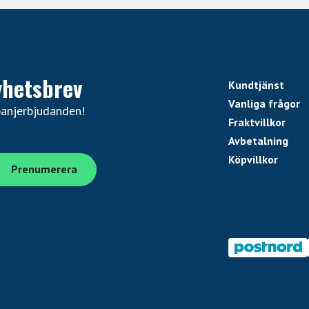
il 3-Voice aktiv humbucker
il 3-Voice aktiv humbucker
pull) / 3-vägs pickupväljare
yhetsbrev
Kundtjänst
Vanliga frågor
panjerbjudanden!
Fraktvillkor
Avbetalning
Köpvillkor