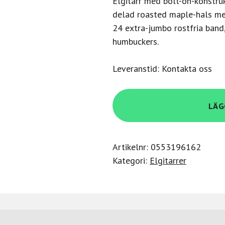
Elgitarr med bolt-on-konstru
delad roasted maple-hals me
24 extra-jumbo rostfria band,
humbuckers.
Leveranstid: Kontakta oss
Ltd
LÄG
Th-
1000
Snow
Artikelnr:
0553196162
White
Kategori:
Elgitarrer
mängd