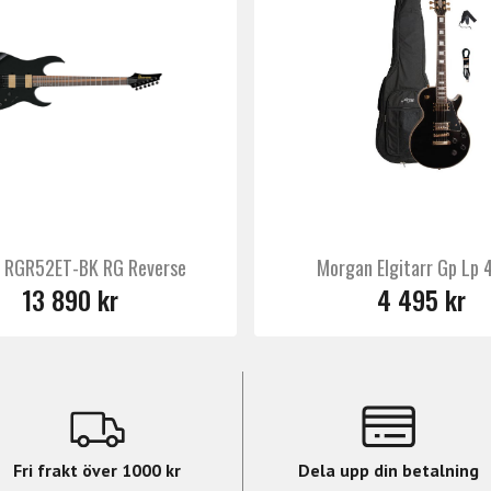
push/pull volymkontroll för ännu fler tonmöjligheter. För e
Ja
t gör att du kan hålla tonen exakt och stabil under hela 
7
dshell case för att hålla den säker på resan och i studion.
Swamp Ash
Ltd
z RGR52ET-BK RG Reverse
Morgan Elgitarr Gp Lp 
13 890 kr
4 495 kr
top
auk
Fri frakt över 1000 kr
Dela upp din betalning