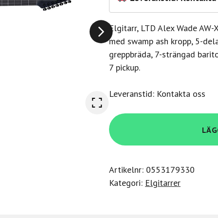
Elgitarr, LTD Alex Wade AW-X
med swamp ash kropp, 5-dela
greppbräda, 7-strängad bari
7 pickup.
Leveranstid: Kontakta oss
Ltd
LÄG
ALEX
WADE
AW-
Artikelnr:
0553179330
XJ7
Kategori:
Elgitarrer
BARITONE
EVERTUNE
BLACK