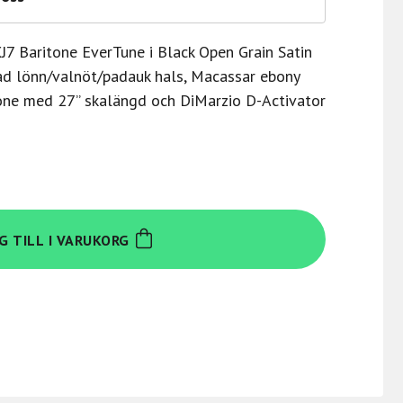
J7 Baritone EverTune i Black Open Grain Satin
d lönn/valnöt/padauk hals, Macassar ebony
tone med 27” skalängd och DiMarzio D-Activator
G TILL I VARUKORG