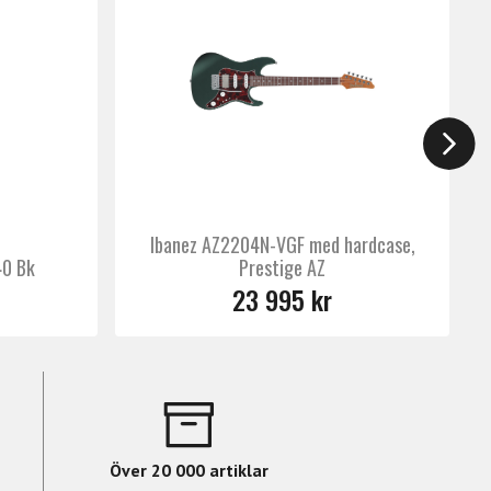
xtra stabilitet har gitarren en EverTune F-
spelningen.
Ibanez AZ2204N-VGF med hardcase,
40 Bk
Prestige AZ
23 995 kr
Över 20 000 artiklar