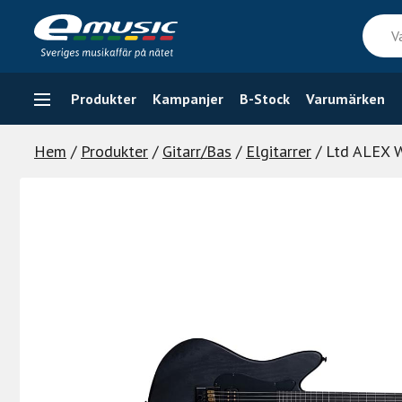
Skip
Vad
to
söker
content
du
efter
Produkter
Kampanjer
B-Stock
Varumärken
Hem
/
Produkter
/
Gitarr/Bas
/
Elgitarrer
/ Ltd ALEX