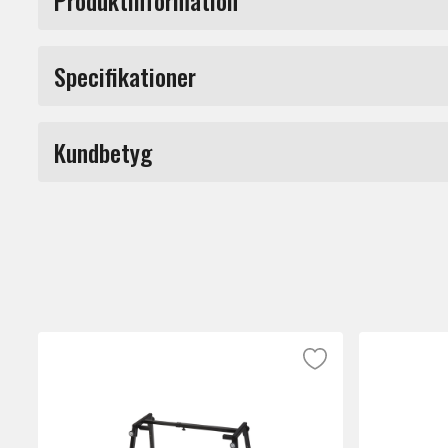
Denna bomarm är designad för att ge optimal
Specifikationer
en maximal räckvidd på 1,5 meter, kan du e
smidig svängfunktion som gör det möjligt at
Produkttyp
effektiv.
Kundbetyg
Märke
En av de mest framträdande egenskaperna ho
perfekt för både professionella ljudteknike
Du måste vara inloggad för a
med de flesta mikrofonstativ och kan enke
Fördelarna med denna bomarm inkluderar dess
inspelningen. Den är idealisk för podcaster,
Med sin eleganta design och funktionalitet