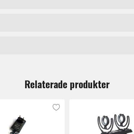
 flexibilitet och stabilitet för mikrofoner i olika inspeln
nkelt justera mikrofonens position för att fånga ljudet p
t justera vinkeln utan att behöva flytta hela stativet, vil
Mikrofonstativ
Konig-Meyer
s denna bomarm är dess lätta vikt, vilket gör den enkel a
r och hobbyister som vill ha en pålitlig lösning för sina l
tt lämna en recension.
lt fästas med hjälp av en standard 5/8-tums gänga.
Relaterade produkter
 hållbarhet och stabilitet, vilket säkerställer att din mi
 livestreaming, musikproduktion och andra ljudrelaterade pro
 är denna bomarm ett utmärkt val för alla som vill förbättr