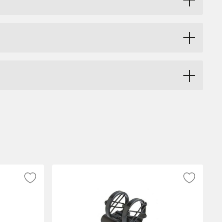
ingsmiljöer. Med en robust konstruktion och
å bästa sätt. Bomarmen är utrustad med en
ket sparar tid och gör inspelningen mer
tt transportera och installera. Den är
judinspelningar. Bomarmen är kompatibel
krofon förblir på plats under hela
jekt där ljudkvalitet är av största vikt.
a sin ljudinspelningserfarenhet.