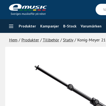
Skip
Vad
to
söker
content
du
efter
Produkter
Kampanjer
B-Stock
Varumärken
Hem
/
Produkter
/
Tillbehör
/
Stativ
/ Konig-Meyer 2