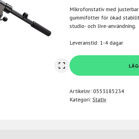
Mikrofonstativ med justerbar 
gummifötter för ökad stabilit
studio- och live-användning.
Leveranstid: 1-4 dagar
Konig-
LÄG
Meyer
21150
-
Artikelnr:
0553185234
Boom
Kategori:
Stativ
arm
XL
mängd