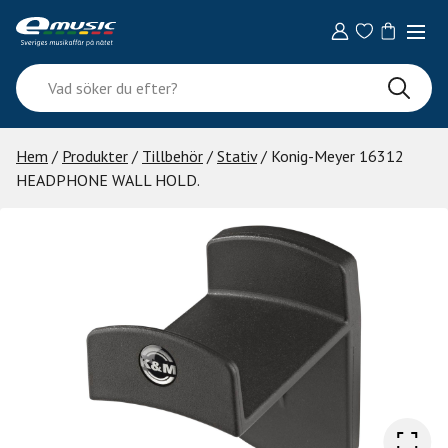
Skip
to
content
Vad
söker
du
efter?
Hem
/
Produkter
/
Tillbehör
/
Stativ
/ Konig-Meyer 16312
HEADPHONE WALL HOLD.