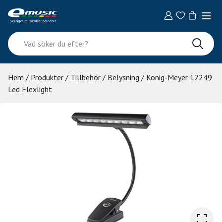
Skip
to
content
Vad
söker
du
efter?
Hem
/
Produkter
/
Tillbehör
/
Belysning
/ Konig-Meyer 12249
Led Flexlight