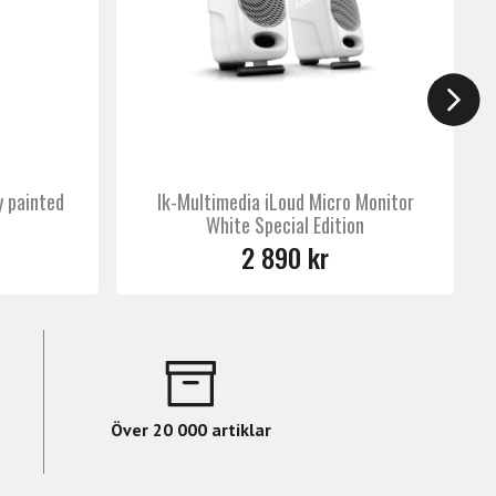
u analysera och kompensera för rummets
 MKII dig ett verktyg att lita på – varje
y painted
Ik-Multimedia iLoud Micro Monitor
White Special Edition
2 890 kr
Över 20 000 artiklar