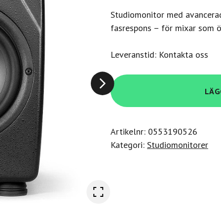
Studiomonitor med avancerad
fasrespons – för mixar som öv
Leveranstid: Kontakta oss
Ik-
LÄG
Multimedia
iLoud
Precision
Artikelnr:
0553190526
6
Kategori:
Studiomonitorer
MKII
mängd