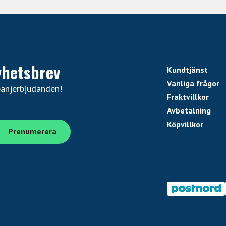
yhetsbrev
Kundtjänst
Vanliga frågor
panjerbjudanden!
Fraktvillkor
Avbetalning
Köpvillkor
C X
via ARC X
idskoherens