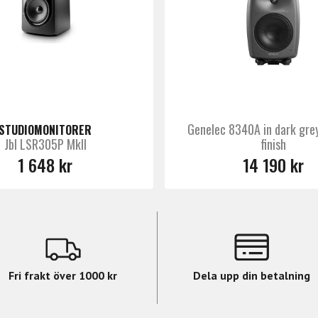
-teknologin direkt i monitorn. Med denna kalibrering kan d
https://www.youtube.com/watch?v=UMW_GxLRXBw
ixbeslut i varje projekt.
Ik-Multimedia
nt för streaming eller masterar film, ger iLoud Precision 6
Genelec 8340A in dark gre
STUDIOMONITORER
Jbl LSR305P MkII
finish
or
1 648 kr
14 190 kr
+ 1,5” grafenförstärkt textildome tweeter
ial
Fri frakt över 1000 kr
Dela upp din betalning
)