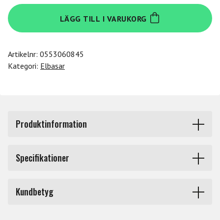
Ibanez
LÄGG TILL I VARUKORG
SR600E-
CTF
mängd
Artikelnr:
0553060845
Kategori:
Elbasar
Produktinformation
SR är nog den basmodell de flesta tänker på när någon
Specifikationer
säger "Ibanez bas" och i runt 30 år har den varit den
marknadsledande modellen bland "small body" basar
Fattning
Höger
(basar med mindre, slimmade, kroppar). Det är lätta,
Kundbetyg
lättspelade basar som är extremt sköna att ha
Produkttyp
Elbasar
hängande på sig och att spela på, perfekta för folk som