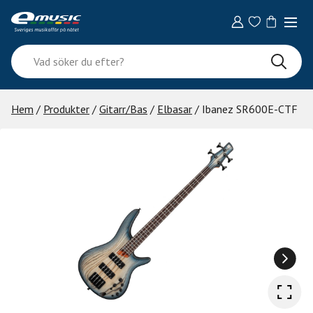
Skip
to
content
Vad
söker
du
efter?
Hem
/
Produkter
/
Gitarr/Bas
/
Elbasar
/ Ibanez SR600E-CTF