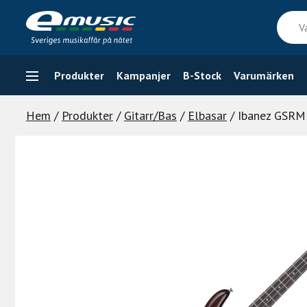
Skip
Vad
to
söker
content
du
efter
Produkter
Kampanjer
B-Stock
Varumärken
Hem
/
Produkter
/
Gitarr/Bas
/
Elbasar
/ Ibanez GSRM