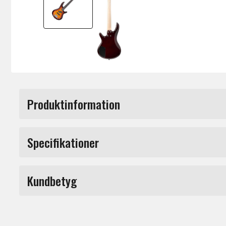
Produktinformation
GSRM20-BS (Brown Sunburst) GIO MiKro. SR ä
Specifikationer
den marknadsledande modellen bland "small
sköna att ha hängande på sig och att spela
Märke
modell för små basister eller proffs som v
Kundbetyg
instrument i ett lite mindre format.
Du måste vara inloggad för a