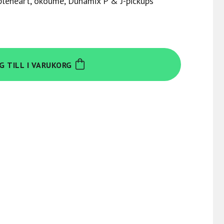
pleheart, okoume, Dunamix P & J-pickups
G TILL I VARUKORG