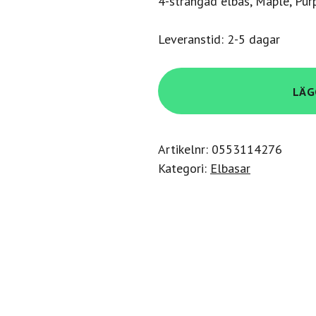
4-strängad elbas, Maple, Pur
Leveranstid: 2-5 dagar
Ibanez
LÄG
GSRM20-
BS
mängd
Artikelnr:
0553114276
Kategori:
Elbasar