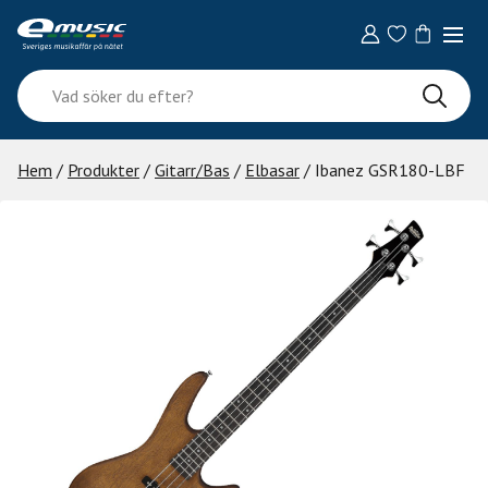
Skip
to
content
Vad
söker
du
efter?
Hem
/
Produkter
/
Gitarr/Bas
/
Elbasar
/ Ibanez GSR180-LBF