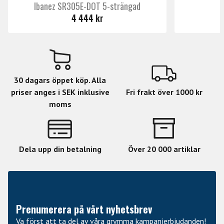
Ibanez SR305E-DOT 5-strängad
4 444 kr
30 dagars öppet köp. Alla
priser anges i SEK inklusive
Fri frakt över 1000 kr
moms
Dela upp din betalning
Över 20 000 artiklar
Prenumerera på vårt nyhetsbrev
Va först att ta del av våra grymma kampanjerbjudanden!