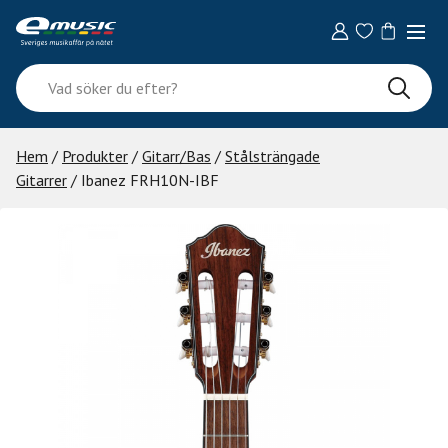
Skip
to
content
Vad
söker
du
efter?
Hem
/
Produkter
/
Gitarr/Bas
/
Stålsträngade
Gitarrer
/ Ibanez FRH10N-IBF