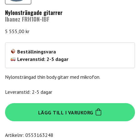
Nylonsträngade gitarrer
Ibanez FRH10N-IBF
5 555,00
kr
Beställningsvara
Leveranstid: 2-5 dagar
Nylonsträngad thin body gitarr med mikrofon.
Leveranstid: 2-5 dagar
Ibanez
LÄGG TILL I VARUKORG
FRH10N-
IBF
mängd
Artikelnr:
0553163248