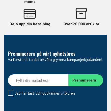
moms
Kroppen
• Längd: 489mm, 19 1/4".
• Bredd: 368mm, 14 1/2".
Dela upp din betalning
Över 20 000 artiklar
• Max djup: 70mm, 2 3/4".
Prenumerera på vårt nyhetsbrev
Va först att ta del av våra grymma kampanjerbjudanden!
Jag har läst och godkänner
villkoren