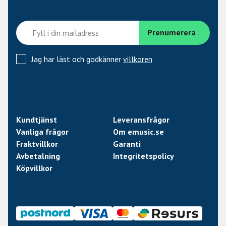
samtidigt som den känns traditionell och familjär.
Greppbrädans radius är en perfekt kompromiss för att vara
perfekt både för ackord och solospel. Övergång mellan
greppbräda och hals är mjukt avrundad kallat "rolled
fretboard edges" vilket ger en väldigt smooth och inspelad
Jag har läst och godkänner
villkoren
känsla.
Kroppen
Kroppen är designad för att vara komfortabel och utan
vassa kanter för att man båda skall kunna stå eller sitta
Kundtjänst
Leveransfrågor
och spela i timmar i sträck. Avrundingen på kanterna är
Vanliga frågor
Om emusic.se
mjukare på baksidan än på framsidan. Halsen möter
Fraktvillkor
Garanti
kroppen med Ibanez nya Super All Access Neck Joint,
Avbetalning
Integritetspolicy
vilket är en vidareutveckling av deras väl beprövade All
Köpvillkor
Access Neck Joint.
SAANJ gör att hela halsen är extremt tillgänglig utan att
man snott för mycket trä och börjat inverka negativt på
tonen.