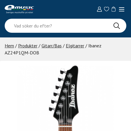
Skip
to
content
Vad
söker
du
efter?
Hem
/
Produkter
/
Gitarr/Bas
/
Elgitarrer
/ Ibanez
AZ24P1QM-DOB