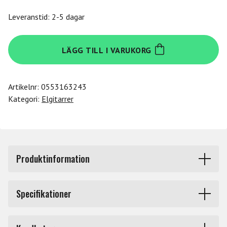
Leveranstid: 2-5 dagar
Ibanez
LÄGG TILL I VARUKORG
AZ24P1QM-
DOB
mängd
Artikelnr:
0553163243
Kategori:
Elgitarrer
Produktinformation
AZ24P1QM-DOB. (Deep Ocean Burst) Ibanez elgitarr, AZ
Specifikationer
Premium.
Fattning
Höger
AZ - Players Player Project -