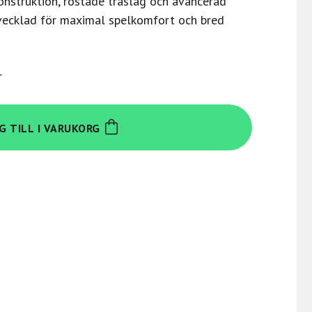
onstruktion, rostade träslag och avancerad
tvecklad för maximal spelkomfort och bred
r
G TILL I VARUKORG