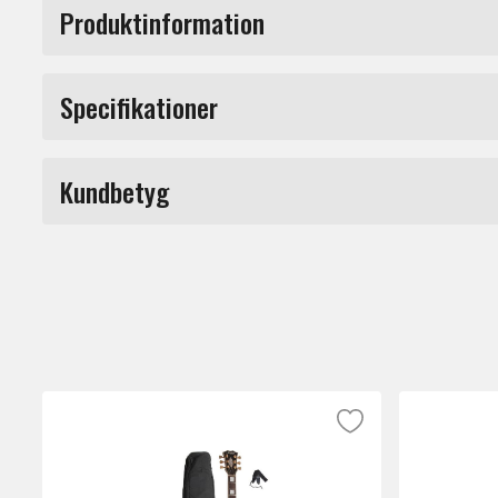
Produktinformation
Ibanez AZ2204AG Pr
Specifikationer
Märke
Kundbetyg
Ibanez AZ2204AG Prestige är en elgitarr f
hela registret. AZ-plattformen kombinerar t
Du måste vara inloggad för a
Kroppen i ask ger ett snabbt anslag och tyd
utformade kroppen är konstruerad för att f
Halsen i S-TECH-behandlad rostad lönn har 
hållbarhet och minskar känsligheten för kl
Greppbrädan i rostad lönn ger snabb respon