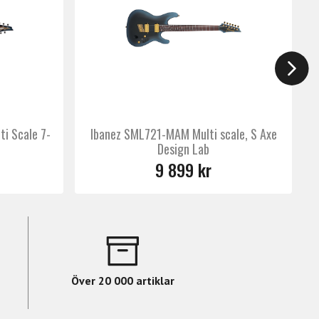
na-MIX9-systemet, vilket ger ett brett
allt från klara single coil-ljud till
i Scale 7-
Ibanez SML721-MAM Multi scale, S Axe
Design Lab
9 899 kr
Över 20 000 artiklar