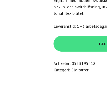
Elgitarr med modern S-stilsk
pickup- och switchlösning, u
tonal flexibilitet.
Leveranstid: 1–3 arbetsdaga
Ibanez
LÄG
AZ2204AG-
TGB
mängd
Artikelnr:
0553195418
Kategori:
Elgitarrer