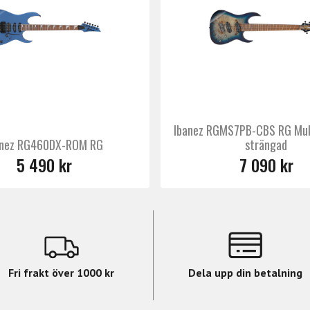
smidigt spel, även vid avancerade tekniker.
an Hyperion single coils och humbucker kombineras med dy
gör snabba växlingar mellan olika pickup-lägen och erbjuder 
ompromissa med balans eller tydlighet.
Ibanez RGMS7PB-CBS RG Mult
anez RG460DX-ROM RG
strängad
5 490 kr
7 090 kr
Fri frakt över 1000 kr
Dela upp din betalning