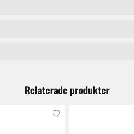
estige
Ibanez
ramtagen för professionella spelare som kräver precision,
raditionell spelkänsla med moderna lösningar för att funge
tt lämna en recension.
lig separation mellan toner, vilket bidrar till ett balanse
ölja spelarens rörelser och ger hög komfort både sittande
Relaterade produkter
en Oval C-profil som erbjuder stabilitet och ett naturligt 
imatförändringar, samtidigt som spelkänslan blir jämn och 
s och tydlig attack. Jumbo-band i rostfritt stål med Presti