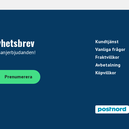
yhetsbrev
Kundtjänst
Vanliga frågor
panjerbjudanden!
Fraktvillkor
tch
Avbetalning
erbar stolpe
Köpvillkor