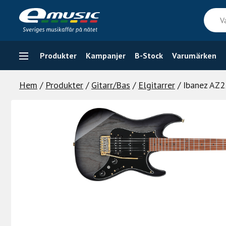
Skip
Vad
to
söker
content
du
efter
Produkter
Kampanjer
B-Stock
Varumärken
Hem
/
Produkter
/
Gitarr/Bas
/
Elgitarrer
/ Ibanez AZ