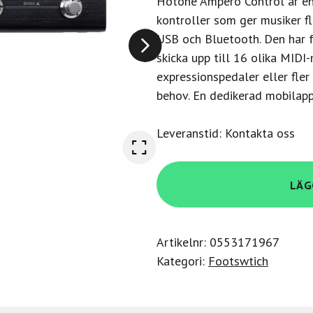
Hotone Ampero Control är en
kontroller som ger musiker fl
USB och Bluetooth. Den har 
skicka upp till 16 olika MID
expressionspedaler eller fle
behov. En dedikerad mobilapp 
Leveranstid: Kontakta oss
Hotone
LÄG
Ampero
Control
mängd
Artikelnr:
0553171967
Kategori:
Footswtich