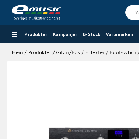
Skip
Vad
to
söker
content
du
efter
Produkter
Kampanjer
B-Stock
Varumärken
Hem
/
Produkter
/
Gitarr/Bas
/
Effekter
/
Footswtich
/