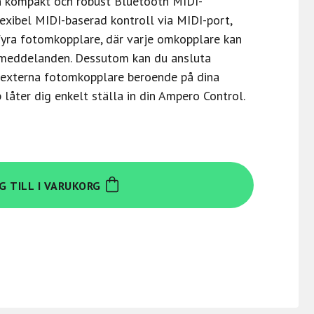
 kompakt och robust Bluetooth MIDI-
exibel MIDI-baserad kontroll via MIDI-port,
fyra fotomkopplare, där varje omkopplare kan
I-meddelanden. Dessutom kan du ansluta
r externa fotomkopplare beroende på dina
låter dig enkelt ställa in din Ampero Control.
G TILL I VARUKORG