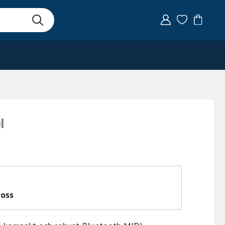
l
 oss