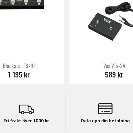
n kan skicka upp till 16 olika MIDI-meddelanden
 MIDI och Bluetooth MIDI in/ut/pass-through
ller 4 fotomkopplarinställningar
jack för expressionspedaler eller fotomkopplare
DI-meddelandeinformation och Bluetooth-status
Blackstar FS-10
Vox Vfs-2A
1 195 kr
589 kr
ler 5V USB
Fri frakt över 1000 kr
Dela upp din betalning