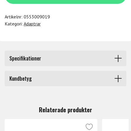
101
mängd
Artikelnr:
0553009019
Kategori:
Adaptrar
Specifikationer
Produkttyp
Adaptrar
Kundbetyg
Märke
Hosa
Du måste vara inloggad för att lämna en recension.
Relaterade produkter