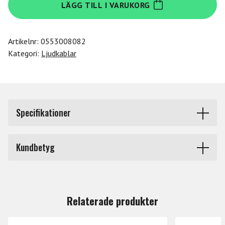
LÄGG TILL I VARUKORG
CYX-
402M
mängd
Artikelnr:
0553008082
Kategori:
Ljudkablar
Specifikationer
Längd
1 m - 2 m
Kundbetyg
Produkttyp
Ljudkablar
Du måste vara inloggad för att lämna en recension.
Märke
Hosa
Relaterade produkter