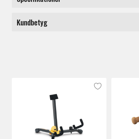
Produkttyp
Kundbetyg
Märke
Du måste vara inloggad för a