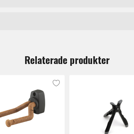
Stativ gitarr och bas
Hercules
tt lämna en recension.
Relaterade produkter