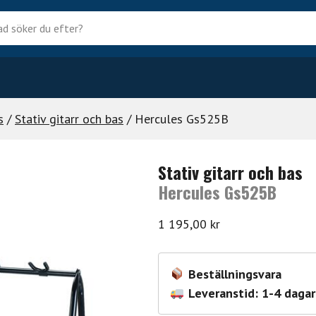
?
s
/
Stativ gitarr och bas
/ Hercules Gs525B
Stativ gitarr och bas
Hercules Gs525B
1 195,00
kr
Beställningsvara
Leveranstid: 1-4 dagar