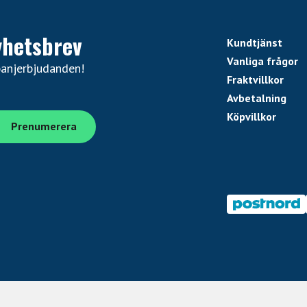
yhetsbrev
Kundtjänst
Vanliga frågor
panjerbjudanden!
Fraktvillkor
Avbetalning
Köpvillkor