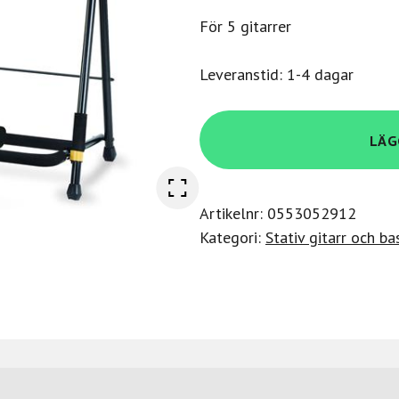
För 5 gitarrer
Leveranstid: 1-4 dagar
Hercules
LÄG
Gs525B
mängd
Artikelnr:
0553052912
Kategori:
Stativ gitarr och ba