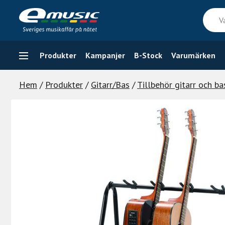
Skip
Vad
to
söker
content
du
efter
Produkter
Kampanjer
B-Stock
Varumärken
Hem
/
Produkter
/
Gitarr/Bas
/
Tillbehör gitarr och ba