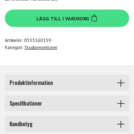
Focal
LÄGG TILL I VARUKORG
Shape
Twin
mängd
Artikelnr:
0553160159
Kategori:
Studiomonitorer
Produktinformation
Denna standardbärare av Shape-serien har två passiva
Specifikationer
strålar, bashögtalare utrustade med en ny Flax-kon och
den senaste 'M'-formade aluminium/magnesium
Tum
5
omvända dome-diskanten. Shape Twin tillverkas i
Kundbetyg
Frankrike, precis som Shape 40, 50 och 65. Utformade
Typ
4-väg