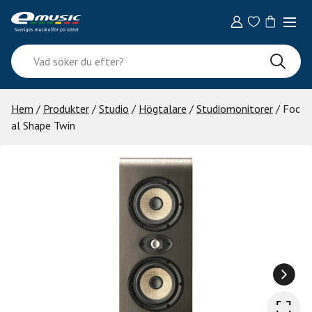
Skip
to
content
Vad
söker
du
efter?
Hem
/
Produkter
/
Studio
/
Högtalare
/
Studiomonitorer
/ Foc
al Shape Twin