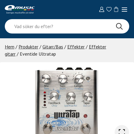
Skip
to
content
Vad
söker
du
efter?
Hem
/
Produkter
/
Gitarr/Bas
/
Effekter
/
Effekter
gitarr
/ Eventide Ultratap