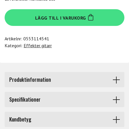
Eventide
LÄGG TILL I VARUKORG
Ultratap
mängd
Artikelnr:
0553114541
Kategori:
Effekter gitarr
Produktinformation
Välj från en fördröjning med en enda tappning upp till
Specifikationer
sextiofyra tappningar och allt där emellan, denna
fördröjning klarar allt. UltraTap har mono eller
Effekt
Delay, Multieffekt, Reverb
stereodrift och ingångar och utgångar för instrument
Kundbetyg
eller linjenivå. UltraTap har MIDI-styrning, fem inbyggda
Storlek
Large