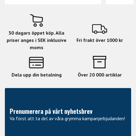
UltraTaps kontroller möjliggör nya och oväntade
effekter. De kontroller du förväntar dig i en multi-tap-
delay-pedal - Antal Tappningar, Fördröjning och
Återkoppling - är bara grunderna. Kontroller för Spridning,
Slurm och Chop öppnar upp en ny värld av möjligheter.
30 dagars öppet köp. Alla
priser anges i SEK inklusive
Fri frakt över 1000 kr
moms
Dela upp din betalning
Över 20 000 artiklar
Prenumerera på vårt nyhetsbrev
Va först att ta del av våra grymma kampanjerbjudanden!