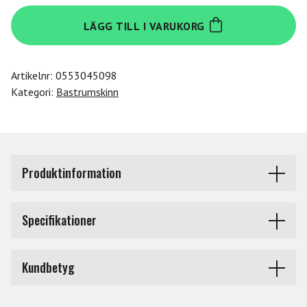
Evans
LÄGG TILL I VARUKORG
BD18EMADUV
mängd
Artikelnr:
0553045098
Kategori:
Bastrumskinn
Produktinformation
Evans UV EMAD Bastrumskinn 18" - BD18EMADUV.
Specifikationer
18" bastrumskinn enkelskinn 10 mil tjocklek med UV
härdad coating.
Storlek
18 tum
Kundbetyg
UV EMAD har samma patenterade UV härdade coating
Produkttyp
Bastrumskinn
och hållbara enkelfilm med stor tonal bärighet som UV1.