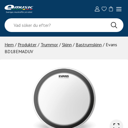
Skip
to
content
Vad
söker
du
efter?
Hem
/
Produkter
/
Trummor
/
Skinn
/
Bastrumskinn
/ Evans
BD18EMADUV