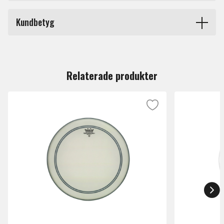
behovet av dämpning av bastrumman. EQ3 finns i 3
Storlek
18 tum
versioner varav Smooth White är det släta vita
Kundbetyg
alternativet för klistrade los.
Produkttyp
Bastrumskinn
Du måste vara inloggad för att lämna en recension.
Märke
Evans
Relaterade produkter