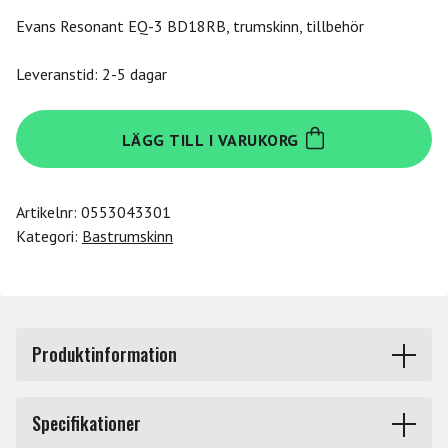
Evans Resonant EQ-3 BD18RB, trumskinn, tillbehör
Leveranstid: 2-5 dagar
Evans
LÄGG TILL I VARUKORG
18"
EQ3
Resonant
Artikelnr:
0553043301
Black
Kategori:
Bastrumskinn
mängd
Produktinformation
Frontskinn, med ett förstärkt 5" hål, tillfredställer både
Specifikationer
trumslagare och ljudtekniker. Dämpringen minimerar