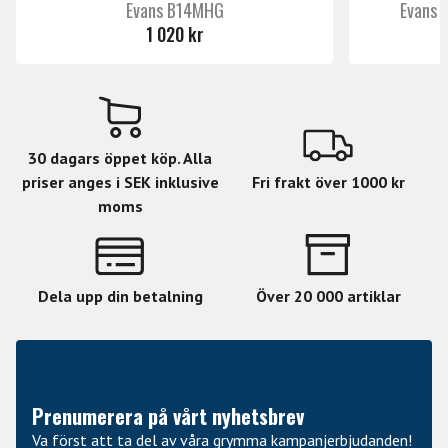
Evans B14MHG
Evans 
1 020 kr
30 dagars öppet köp. Alla
priser anges i SEK inklusive
Fri frakt över 1000 kr
moms
Dela upp din betalning
Över 20 000 artiklar
Prenumerera på vårt nyhetsbrev
Va först att ta del av våra grymma kampanjerbjudanden!