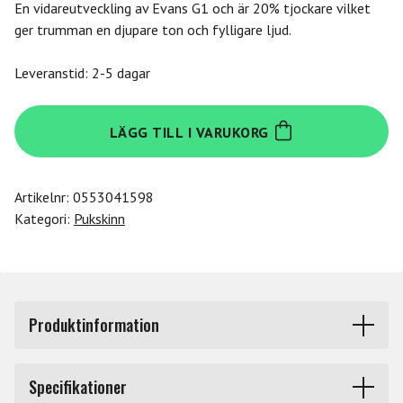
En vidareutveckling av Evans G1 och är 20% tjockare vilket
ger trumman en djupare ton och fylligare ljud.
Leveranstid: 2-5 dagar
Evans
LÄGG TILL I VARUKORG
12"
G12
Coated
Artikelnr:
0553041598
mängd
Kategori:
Pukskinn
Produktinformation
G12 skinnet är en vidareutveckling av det populära G1
Specifikationer
enlagersskinnet. 20% tjockare än G1, vilket resulterar i