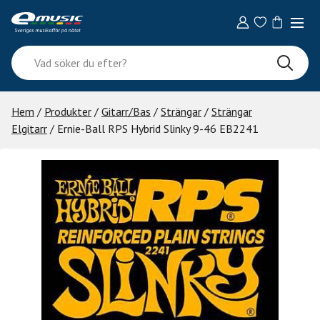
Skip
to
content
Vad
söker
du
efter?
Hem
/
Produkter
/
Gitarr/Bas
/
Strängar
/
Strängar
Elgitarr
/ Ernie-Ball RPS Hybrid Slinky 9-46 EB2241