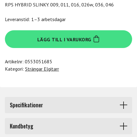
RPS HYBRID SLINKY. 009, 011, 016, 026w, 036, 046
Leveranstid: 1–3 arbetsdagar
Ernie-
LÄGG TILL I VARUKORG
Ball
RPS
Hybrid
Artikelnr:
0553051685
Slinky
Kategori:
Strängar Elgitarr
9-
46
EB2241
mängd
Specifikationer
Produkttyp
Strängar elgitarr
Kundbetyg
Tjocklek
9 - 46