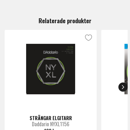
Du måste vara inloggad för att lämna en recension.
Antal
6
strängar
Relaterade produkter
Märke
Ernie-Ball
STRÄNGAR ELGITARR
Daddario NYXL1156