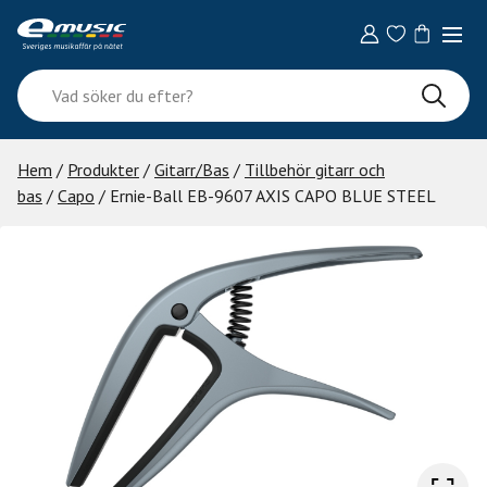
Skip
to
content
Vad
söker
du
efter?
Hem
/
Produkter
/
Gitarr/Bas
/
Tillbehör gitarr och
bas
/
Capo
/ Ernie-Ball EB-9607 AXIS CAPO BLUE STEEL