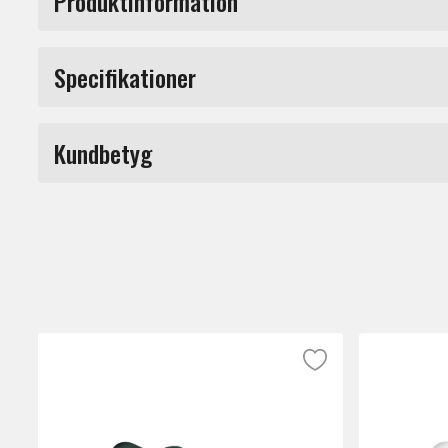
Produktinformation
Slash Les Paul Standard Vermillion Burst är
Specifikationer
Laurel. Kroppen är gjord i Mahogany med 
Gitarren är utrustad med 22 band, Vintage
Fattning
Kundbetyg
Produkttyp
Antal band
Du måste vara inloggad för a
Kroppsform
Antal strängar
Material kropp
Märke