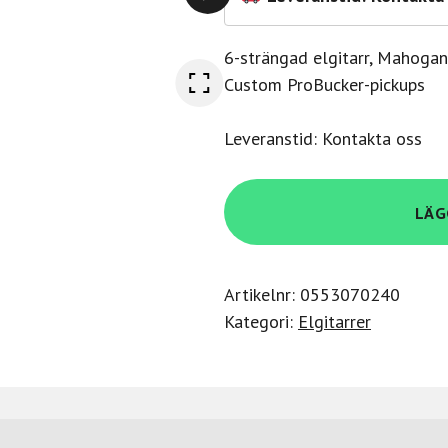
6-strängad elgitarr, Mahogany
Custom ProBucker-pickups
Leveranstid: Kontakta oss
Epiphone
LÄG
Slash
Les
Paul
Artikelnr:
0553070240
Standard
Kategori:
Elgitarrer
Vermillion
Burst
Slash
Collection
mängd