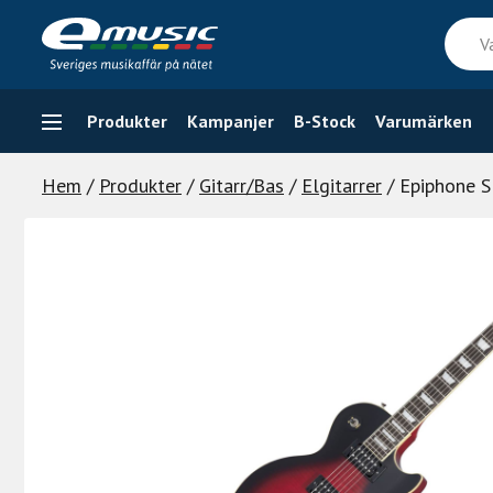
Skip
Vad
to
söker
content
du
efter
Produkter
Kampanjer
B-Stock
Varumärken
Hem
/
Produkter
/
Gitarr/Bas
/
Elgitarrer
/ Epiphone S