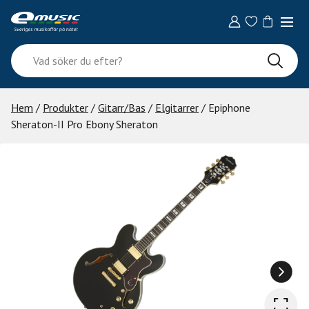
Skip
to
content
Vad
söker
du
efter?
Hem
/
Produkter
/
Gitarr/Bas
/
Elgitarrer
/ Epiphone
Sheraton-II Pro Ebony Sheraton