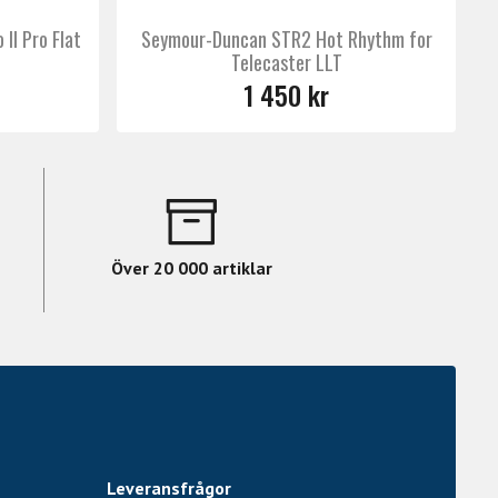
II Pro Flat
Seymour-Duncan STR2 Hot Rhythm for
Telecaster LLT
1 450 kr
Över 20 000 artiklar
Leveransfrågor