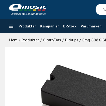
Skip
Vad
to
söker
content
du
efter
Produkter
Kampanjer
B-Stock
Varumärken
Hem
/
Produkter
/
Gitarr/Bas
/
Pickups
/ Emg 808X-B