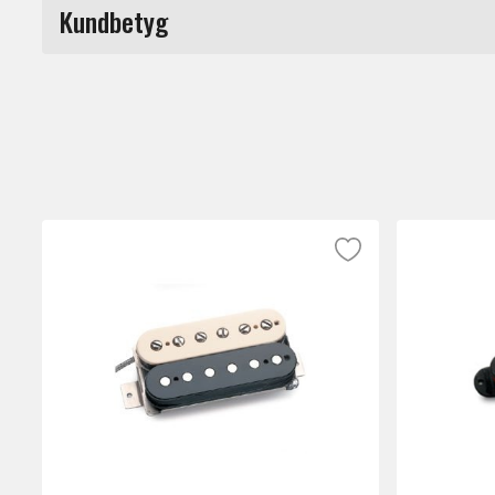
Kundbetyg
Du måste vara inloggad för a