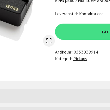
EMG pickup Humb. EMG-808
Leveranstid: Kontakta oss
Emg
LÄG
808X-
BK
mängd
Artikelnr:
0553039914
Kategori:
Pickups
Emg