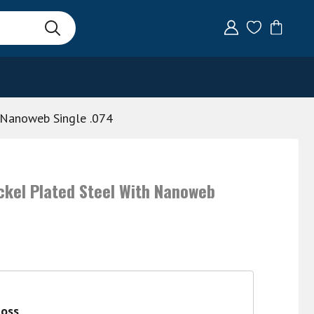
h Nanoweb Single .074
Nickel Plated Steel With Nanoweb
 oss