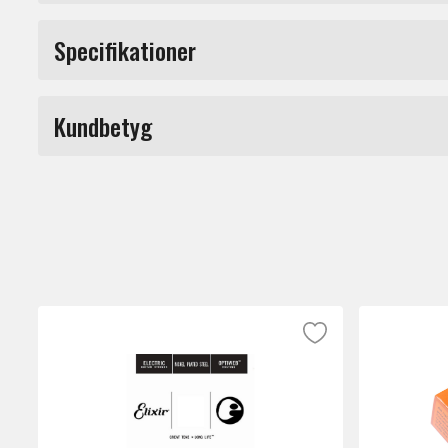
• Extra tunn beläggning
Specifikationer
• Utökad livslängd
• Konsekvent prestanda och ton - redo att 
Produkttyp
• Slät känsla som är lätt på fingrarna och 
Kundbetyg
• Rostfri
Tjocklek
Märke
Du måste vara inloggad för a