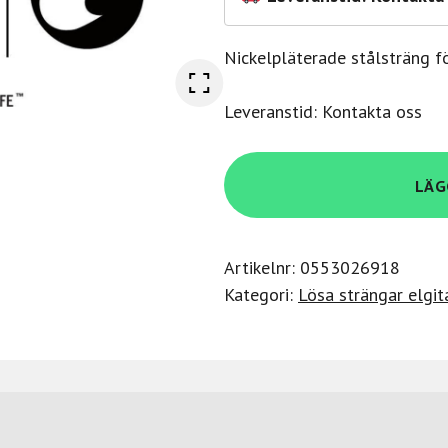
Nickelpläterade stålsträng fö
Leveranstid: Kontakta oss
Elixir
LÄG
15274
Electric
Nickel
Artikelnr:
0553026918
Plated
Kategori:
Lösa strängar elgit
Steel
With
Nanoweb
Single
.074
mängd