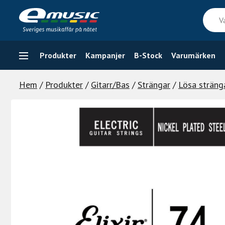
Skip
Vad
to
söker
content
du
efter
Produkter
Kampanjer
B-Stock
Varumärken
Hem
/
Produkter
/
Gitarr/Bas
/
Strängar
/
Lösa stränga