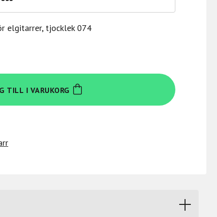
r elgitarrer, tjocklek 074
G TILL I VARUKORG
arr