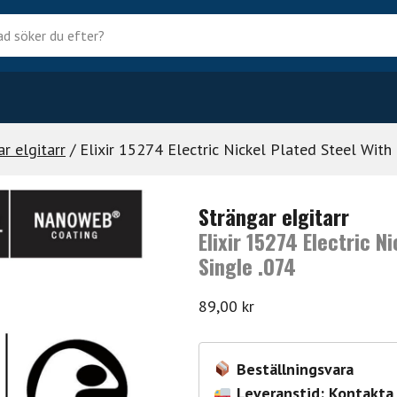
?
r elgitarr
/ Elixir 15274 Electric Nickel Plated Steel Wit
Strängar elgitarr
Elixir 15274 Electric 
Single .074
89,00
kr
Beställningsvara
Leveranstid: Kontakta