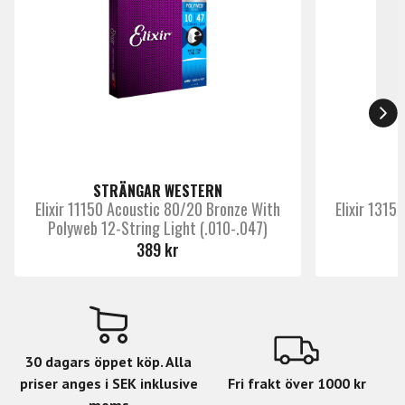
performance and recording
Anti-Rust Plated Plain Steel Strings resist
tone-deadening corrosion, ensuring a longer
life for entire set
With less hassle and expense of frequent
string changes, spend more time making
music
STRÄNGAR WESTERN
Elixir 11150 Acoustic 80/20 Bronze With
Elixir 1315
Polyweb 12-String Light (.010-.047)
P
389 kr
30 dagars öppet köp. Alla
priser anges i SEK inklusive
Fri frakt över 1000 kr