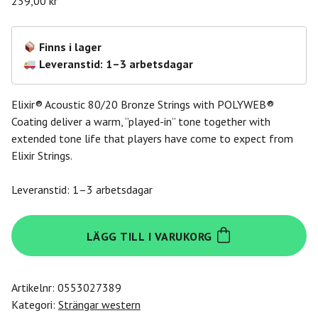
239,00
kr
Finns i lager
Leveranstid: 1–3 arbetsdagar
Elixir® Acoustic 80/20 Bronze Strings with POLYWEB®
Coating deliver a warm, ”played-in” tone together with
extended tone life that players have come to expect from
Elixir Strings.
Leveranstid: 1–3 arbetsdagar
Elixir
LÄGG TILL I VARUKORG
11025
Acoustic
80/20
Artikelnr:
0553027389
Bronze
Kategori:
Strängar western
With