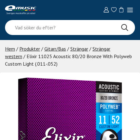
Skip
to
content
Vad
söker
du
efter?
Hem
/
Produkter
/
Gitarr/Bas
/
Strängar
/
Strängar
western
/ Elixir 11025 Acoustic 80/20 Bronze With Polyweb
Custom Light (.011-.052)